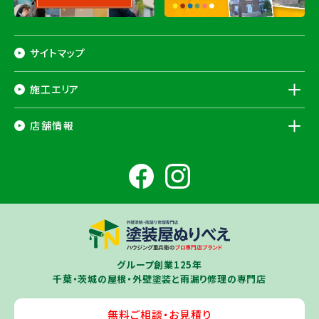
サイトマップ
施工エリア
千葉県
店舗情報
香取市
・香取郡（
多古町
、
東庄町
、
神崎町
）・
銚子市
・
旭市
・
匝瑳市
・
成
田市
・
富里市
・
佐倉市
・
千葉市若葉区
（※）・
稲毛区
（※）・
中央区
千葉県
（※）・
四街道市
・
八街市
・
東金市
・
山武市
・山武郡（
横芝光町
、
芝山
成田ショールーム店
町
）
大網白里市
・
九十九里町
・
茂原市
・
白子町
・
長生村
・
柏市
・
我孫子
住所
千葉県成田市土屋724-2
市
・
白井市
（※）・印旛郡（
酒々井町
）・
印西市
※一部地域を除きます。予めご了承ください。
茨城県
千葉若葉ショールーム店
牛久市
・
つくば市
（※）・
つくばみらい市
・
龍ヶ崎市
・
土浦市
（※）・
取手
グループ創業125年
住所
千葉県千葉市若葉区殿台町80-3
市
・
守谷市
・
稲敷市
（※）・
行方市
・
潮来市
・
鹿嶋市
・
神栖市
・
阿見町
・
千葉・茨城の屋根・外壁塗装と雨漏り修理の専門店
利根町
・
河内町
（※）・
水戸市全域
※近接市町村はご相談ください（
ひ
たちなか市
・
那珂市
・
笠間市
・
城里町
・
大洗町
・
茨城町
）
無料ご相談・お見積り