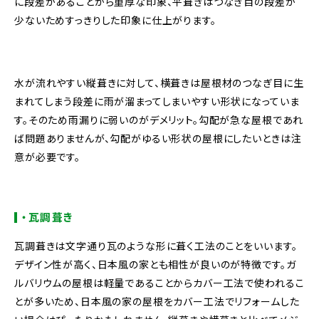
に段差があることから重厚な印象、平葺きはつなぎ目の段差が
少ないためすっきりした印象に仕上がります。
水が流れやすい縦葺きに対して、横葺きは屋根材のつなぎ目に生
まれてしまう段差に雨が溜まってしまいやすい形状になっていま
す。そのため雨漏りに弱いのがデメリット。勾配が急な屋根であれ
ば問題ありませんが、勾配がゆるい形状の屋根にしたいときは注
意が必要です。
・瓦調葺き
瓦調葺きは文字通り瓦のような形に葺く工法のことをいいます。
デザイン性が高く、日本風の家とも相性が良いのが特徴です。ガ
ルバリウムの屋根は軽量であることからカバー工法で使われるこ
とが多いため、日本風の家の屋根をカバー工法でリフォームした