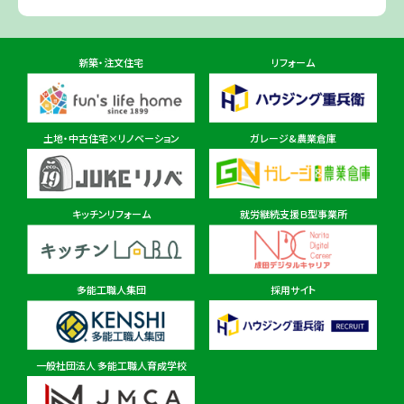
佐倉ショールーム店
住所
千葉県佐倉市鏑木町474-1
新築・注文住宅
リフォーム
東金ショールーム店
住所
千葉県東金市東金540番地6
土地・中古住宅×リノベーション
ガレージ&農業倉庫
柏ショールーム店
住所
千葉県柏市十余二297-19
キッチンリフォーム
就労継続支援Ｂ型事業所
多能工職人集団
採用サイト
茨城県
茨城本店・水戸ショールーム
住所
茨城県水戸市見川町2135-6
一般社団法人 多能工職人育成学校