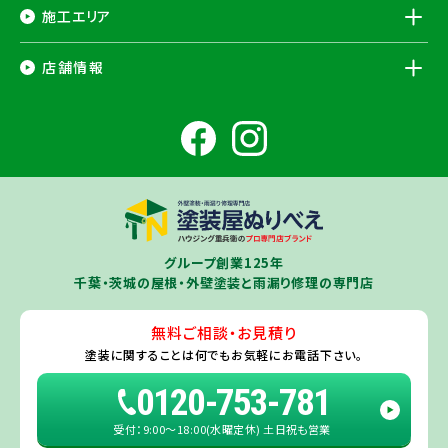
施工エリア
千葉県
店舗情報
香取市
・香取郡（
多古町
、
東庄町
、
神崎町
）・
銚子市
・
旭市
・
匝瑳市
・
成
田市
・
富里市
・
佐倉市
・
千葉市若葉区
（※）・
稲毛区
（※）・
中央区
千葉県
（※）・
四街道市
・
八街市
・
東金市
・
山武市
・山武郡（
横芝光町
、
芝山
成田ショールーム店
町
）
大網白里市
・
九十九里町
・
茂原市
・
白子町
・
長生村
・
柏市
・
我孫子
住所
千葉県成田市土屋724-2
市
・
白井市
（※）・印旛郡（
酒々井町
）・
印西市
※一部地域を除きます。予めご了承ください。
茨城県
千葉若葉ショールーム店
牛久市
・
つくば市
（※）・
つくばみらい市
・
龍ヶ崎市
・
土浦市
（※）・
取手
グループ創業125年
住所
千葉県千葉市若葉区殿台町80-3
市
・
守谷市
・
稲敷市
（※）・
行方市
・
潮来市
・
鹿嶋市
・
神栖市
・
阿見町
・
千葉・茨城の屋根・外壁塗装と雨漏り修理の専門店
利根町
・
河内町
（※）・
水戸市全域
※近接市町村はご相談ください（
ひ
たちなか市
・
那珂市
・
笠間市
・
城里町
・
大洗町
・
茨城町
）
無料ご相談・お見積り
旭・東総店
※一部地域を除きます。予めご了承ください。
塗装に関することは
何でもお気軽にお電話下さい。
住所
千葉県旭市二6457-1
0120-753-781
受付：9:00〜18:00(水曜定休) 土日祝も営業