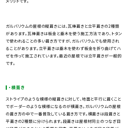
メリットです。
ガルバリウムの屋根の縦葺きには、瓦棒葺きと立平葺きの2種類
があります。瓦棒葺きは板金と垂木を使う施工方法であり、トタン
で使われることの多い葺き方ですが、ガルバリウムでも使用され
ることがあります。立平葺きは垂木を使わず板金を折り曲げてハ
ゼを作って施工されています。最近の屋根では立平葺きが一般的
です。
・横葺き
ストライプのような模様の縦葺きに対して、地面と平行に葺くこと
でボーダーのような模様になるのが横葺き。ガルバリウムの屋根
の葺き方の中で一番普及している葺き方です。横葺きは段葺きと
平葺きの2種類に分けられます。段葺きは屋根材同士のつなぎ目