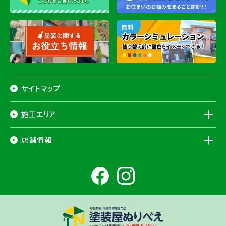
サイトマップ
施工エリア
千葉県
店舗情報
香取市
・香取郡（
多古町
、
東庄町
、
神崎町
）・
銚子市
・
旭市
・
匝瑳市
・
成
田市
・
富里市
・
佐倉市
・
千葉市若葉区
（※）・
稲毛区
（※）・
中央区
千葉県
（※）・
四街道市
・
八街市
・
東金市
・
山武市
・山武郡（
横芝光町
、
芝山
成田ショールーム店
町
）
大網白里市
・
九十九里町
・
茂原市
・
白子町
・
長生村
・
柏市
・
我孫子
住所
千葉県成田市土屋724-2
市
・
白井市
（※）・印旛郡（
酒々井町
）・
印西市
※一部地域を除きます。予めご了承ください。
茨城県