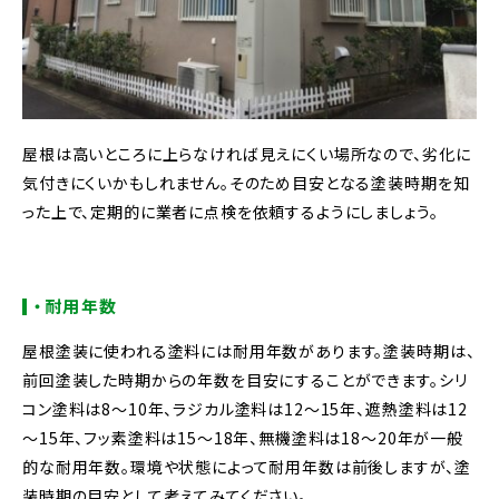
屋根は高いところに上らなければ見えにくい場所なので、劣化に
気付きにくいかもしれません。そのため目安となる塗装時期を知
った上で、定期的に業者に点検を依頼するようにしましょう。
・耐用年数
屋根塗装に使われる塗料には耐用年数があります。塗装時期は、
前回塗装した時期からの年数を目安にすることができます。シリ
コン塗料は8～10年、ラジカル塗料は12～15年、遮熱塗料は12
～15年、フッ素塗料は15～18年、無機塗料は18～20年が一般
的な耐用年数。環境や状態によって耐用年数は前後しますが、塗
装時期の目安として考えてみてください。