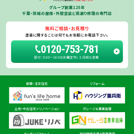
千葉若葉ショールーム店
牛久市
・
つくば市
（※）・
つくばみらい市
・
龍ヶ崎市
・
土浦市
（※）・
取手
グループ創業125年
住所
千葉県千葉市若葉区殿台町80-3
市
・
守谷市
・
稲敷市
（※）・
行方市
・
潮来市
・
鹿嶋市
・
神栖市
・
阿見町
・
千葉・茨城の屋根・外壁塗装と雨漏り修理の専門店
利根町
・
河内町
（※）・
水戸市全域
※近接市町村はご相談ください（
ひ
たちなか市
・
那珂市
・
笠間市
・
城里町
・
大洗町
・
茨城町
）
無料ご相談・お見積り
旭・東総店
※一部地域を除きます。予めご了承ください。
塗装に関することは
何でもお気軽にお電話下さい。
住所
千葉県旭市二6457-1
0120-753-781
受付：9:00〜18:00(水曜定休) 土日祝も営業
佐倉ショールーム店
住所
千葉県佐倉市鏑木町474-1
新築・注文住宅
リフォーム
東金ショールーム店
住所
千葉県東金市東金540番地6
土地・中古住宅×リノベーション
ガレージ&農業倉庫
柏ショールーム店
住所
千葉県柏市十余二297-19
キッチンリフォーム
就労継続支援Ｂ型事業所